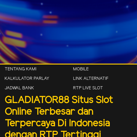
TENTANG KAMI
MOBILE
KALKULATOR PARLAY
LINK ALTERNATIF
JADWAL BANK
RTP LIVE SLOT
GLADIATOR88 Situs Slot
Online Terbesar dan
Terpercaya Di Indonesia
dengan RTP Tertinggi