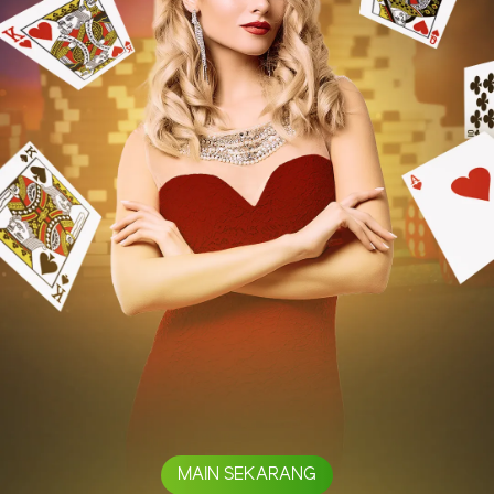
MAIN SEKARANG