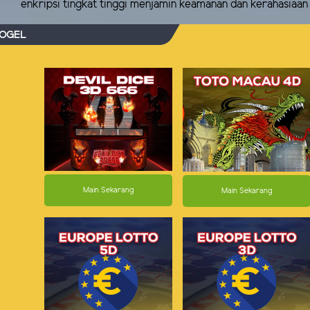
enkripsi tingkat tinggi menjamin keamanan dan kerahasia
OGEL
Main Sekarang
Main Sekarang