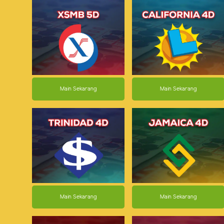
Main Sekarang
Main Sekarang
Main Sekarang
Main Sekarang