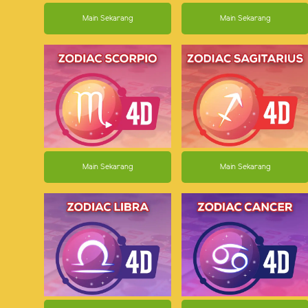
Main Sekarang
Main Sekarang
Main Sekarang
Main Sekarang