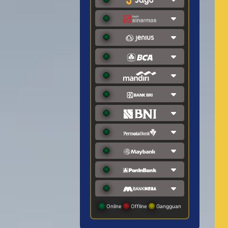
Online
Offline
Gangguan