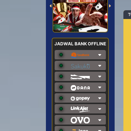
T
JADWAL BANK OFFLINE