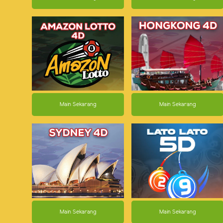
Main Sekarang
Main Sekarang
Main Sekarang
Main Sekarang