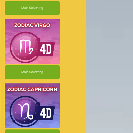
Main Sekarang
Main Sekarang