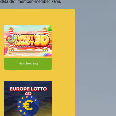
an data dari member-member kami.
Main Sekarang