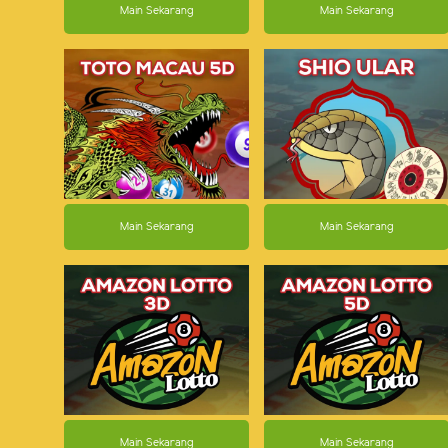
Main Sekarang
Main Sekarang
Main Sekarang
Main Sekarang
Main Sekarang
Main Sekarang